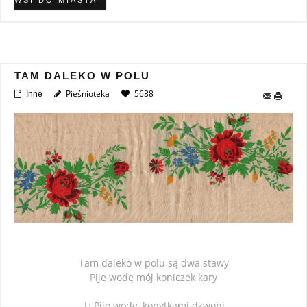
TAM DALEKO W POLU
Pieśnioteka
5688
Inne
Tam daleko w polu są dwa stawy
Pije wodę mój koniczek kary
|: Piję wodę, kopytkami dzwoni