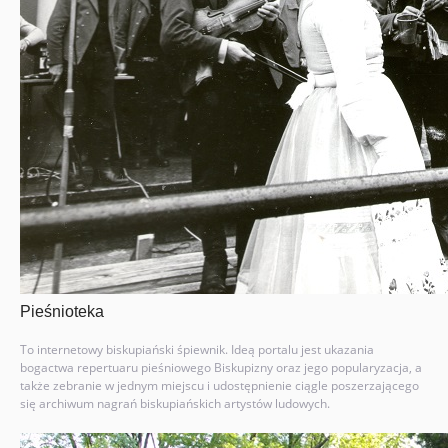
Pieśnioteka
To internetowy biskupiański śpiewnik. Ideą portalu jest ukazania
bogactwa repertuaru pieśniowego Biskupizny oraz jego popularyzacja, a
także zebranie w jednym miejscu i udostępnienie ciągle poszerzającego
się archiwum nagrań biskupiańskich artystów ludowych.