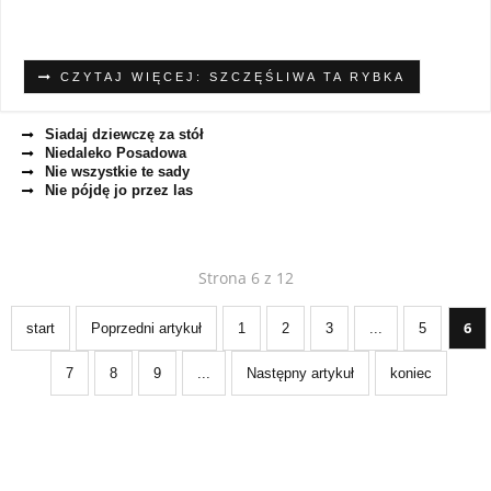
CZYTAJ WIĘCEJ: SZCZĘŚLIWA TA RYBKA
Siadaj dziewczę za stół
Niedaleko Posadowa
Nie wszystkie te sady
Nie pójdę jo przez las
Strona 6 z 12
6
start
Poprzedni artykuł
1
2
3
...
5
7
8
9
...
Następny artykuł
koniec