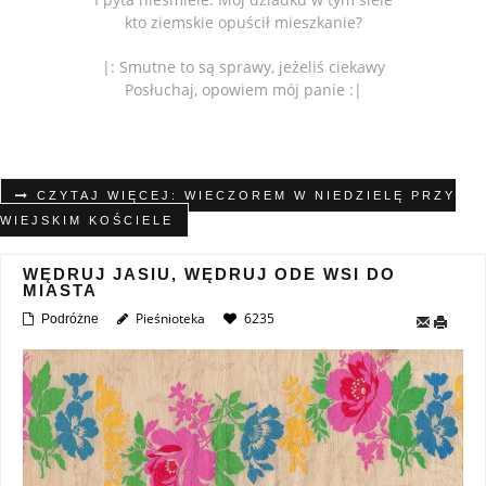
kto ziemskie opuścił mieszkanie?
|: Smutne to są sprawy, jeżeliś ciekawy
Posłuchaj, opowiem mój panie :|
CZYTAJ WIĘCEJ: WIECZOREM W NIEDZIELĘ PRZY
WIEJSKIM KOŚCIELE
WĘDRUJ JASIU, WĘDRUJ ODE WSI DO
MIASTA
Pieśnioteka
6235
Podróżne