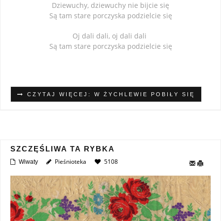
Dziewuchy, dziewuchy nie bijcie się
Są tam stare porczyska podzielcie się
Oj dali dali, oj dali dali
Są tam stare porczyska podzielcie się
CZYTAJ WIĘCEJ: W ŻYCHLEWIE POBIŁY SIĘ
SZCZĘŚLIWA TA RYBKA
Pieśnioteka
5108
Wiwaty