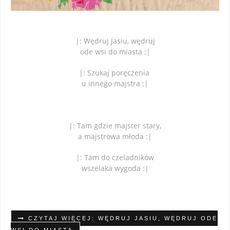
|: Wędruj Jasiu, wędruj
ode wsi do miasta :|
|: Szukaj poręczenia
u innego majstra :|
|: Tam gdzie majster stary,
a majstrowa młoda :|
|: Tam do czeladników
wszelaka wygoda :|
CZYTAJ WIĘCEJ: WĘDRUJ JASIU, WĘDRUJ ODE
WSI DO MIASTA