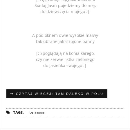
Siadaj Jasiu pojedziemy do niej,
do dziewczęcia mojego :|
A pod oknem dwie wysokie malwy
Tak ubrane jak strojone panny
|: Spoglądają na konia karego,
czy nie zerwie listka zielonego
do Jasieńka swojego :|
CZYTAJ WIĘCEJ: TAM DALEKO W POLU
TAGS:
Dziecięce