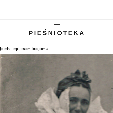
PIEŚNIOTEKA
PIEŚNIOTEKA
AKTUALNOŚCI
joomla templates
template joomla
O ZESPOLE
Tabor Wielkopolski
GALERIE
WIRTUALNA BISKUPIZNA