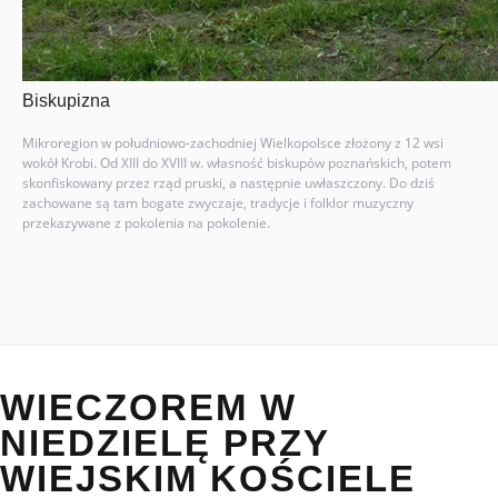
Biskupizna
Mikroregion w południowo-zachodniej Wielkopolsce złożony z 12 wsi
wokół Krobi. Od XIII do XVIII w. własność biskupów poznańskich, potem
skonfiskowany przez rząd pruski, a następnie uwłaszczony. Do dziś
zachowane są tam bogate zwyczaje, tradycje i folklor muzyczny
przekazywane z pokolenia na pokolenie.
WIECZOREM W
NIEDZIELĘ PRZY
WIEJSKIM KOŚCIELE