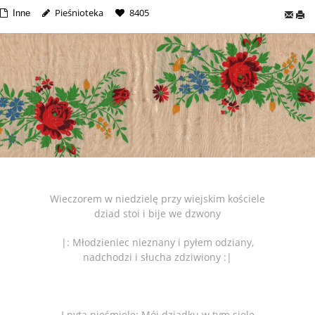
Pieśnioteka
8405
Inne
Wieczorem w niedzielę przy wiejskim kościele
dziad stoi i bije we dzwony
|: Młodzieniec nieznany i pyłem odziany,
nadchodzi i słucha zdziwiony :|
I pyta nieśmiele: Mój dziadku w tym siele