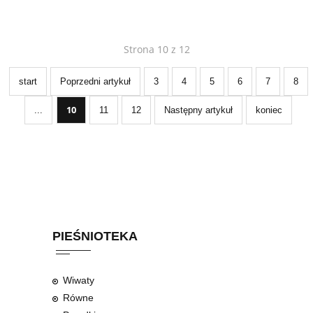
Strona 10 z 12
start
Poprzedni artykuł
3
4
5
6
7
8
10
...
11
12
Następny artykuł
koniec
PIEŚNIOTEKA
Wiwaty
Równe