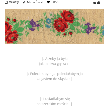
Maria Świst
5856
Wiwaty
|: A żeby ja była
jak ta siwa gąska :|
|: Poleciałabym ja, poleciałabym ja
za Jasiem do Śląska :|
|: I usiadłabym się
na szerokim moście :|