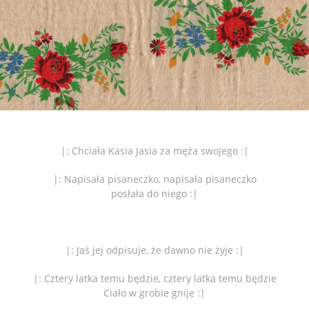
|: Chciała Kasia Jasia za męża swojego :|
|: Napisała pisaneczko, napisała pisaneczko
posłała do niego :|
|: Jaś jej odpisuje, że dawno nie żyje :|
|: Cztery latka temu będzie, cztery latka temu będzie
Ciało w grobie gnije :|