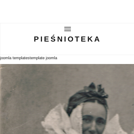
PIEŚNIOTEKA
PIEŚNIOTEKA
AKTUALNOŚCI
joomla templates
template joomla
O ZESPOLE
Tabor Wielkopolski
GALERIE
WIRTUALNA BISKUPIZNA