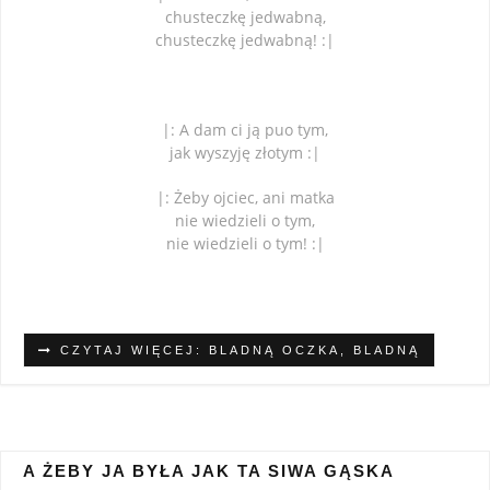
chusteczkę jedwabną,
chusteczkę jedwabną! :|
|: A dam ci ją puo tym,
jak wyszyję złotym :|
|: Żeby ojciec, ani matka
nie wiedzieli o tym,
nie wiedzieli o tym! :|
CZYTAJ WIĘCEJ: BLADNĄ OCZKA, BLADNĄ
A ŻEBY JA BYŁA JAK TA SIWA GĄSKA