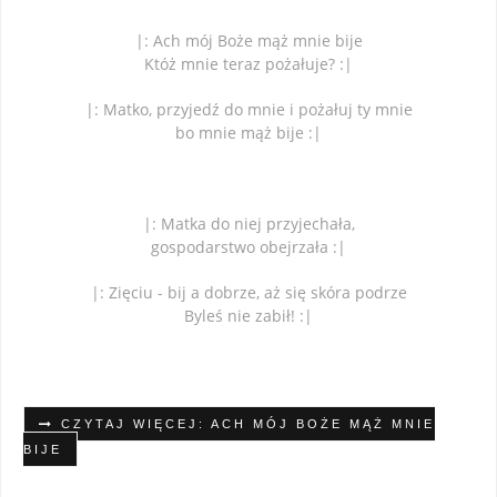
|: Ach mój Boże mąż mnie bije
Któż mnie teraz pożałuje? :|
|: Matko, przyjedź do mnie i pożałuj ty mnie
bo mnie mąż bije :|
|: Matka do niej przyjechała,
gospodarstwo obejrzała :|
|: Zięciu - bij a dobrze, aż się skóra podrze
Byleś nie zabił! :|
CZYTAJ WIĘCEJ: ACH MÓJ BOŻE MĄŻ MNIE
BIJE