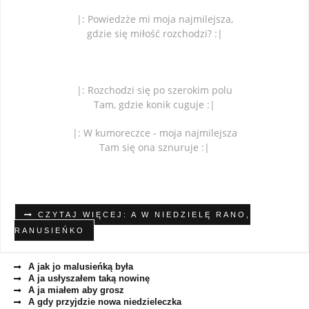
|: Powiedzże mi moja najmilejsza,
gdzie się miłość rozchodzi? :|
|: Rozchodzi się po szerokim polu
Tam, gdzie konik cuguje :|
|: W kumoreczce - moja najmilejsza
Tam się ona sznuruje :|
CZYTAJ WIĘCEJ: A W NIEDZIELĘ RANO,
RANUSIEŃKO
A jak jo malusieńką była
A ja usłyszałem taką nowinę
A ja miałem aby grosz
A gdy przyjdzie nowa niedzieleczka