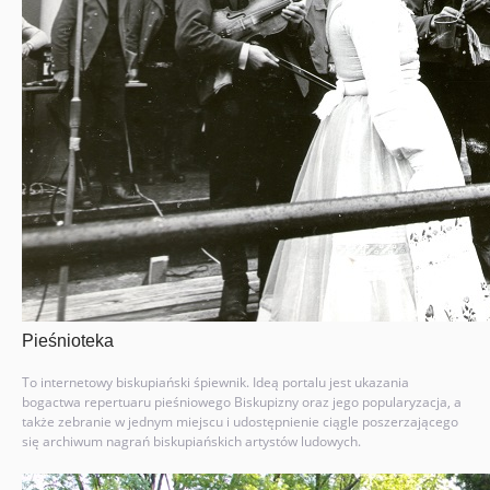
Pieśnioteka
To internetowy biskupiański śpiewnik. Ideą portalu jest ukazania
bogactwa repertuaru pieśniowego Biskupizny oraz jego popularyzacja, a
także zebranie w jednym miejscu i udostępnienie ciągle poszerzającego
się archiwum nagrań biskupiańskich artystów ludowych.