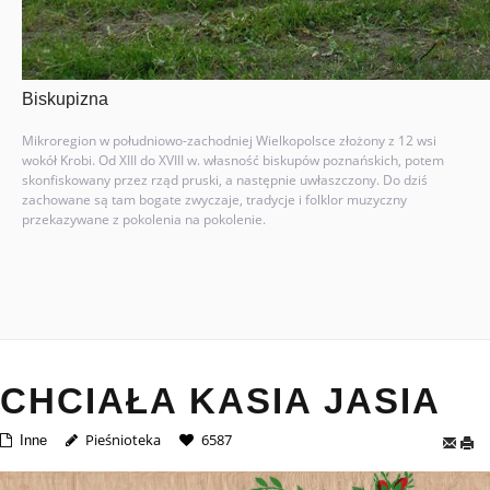
Biskupizna
Mikroregion w południowo-zachodniej Wielkopolsce złożony z 12 wsi
wokół Krobi. Od XIII do XVIII w. własność biskupów poznańskich, potem
skonfiskowany przez rząd pruski, a następnie uwłaszczony. Do dziś
zachowane są tam bogate zwyczaje, tradycje i folklor muzyczny
przekazywane z pokolenia na pokolenie.
CHCIAŁA KASIA JASIA
Pieśnioteka
6587
Inne