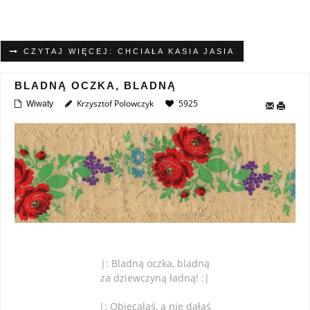
CZYTAJ WIĘCEJ: CHCIAŁA KASIA JASIA
BLADNĄ OCZKA, BLADNĄ
Krzysztof Polowczyk
5925
Wiwaty
|: Bladną oczka, bladną
za dziewczyną ładną! :|
|: Obiecałaś, a nie dałaś