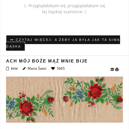
|: Przyglądałabym się, przyglądałabym się
tej śląskiej szarloście :|
CZYTAJ WIĘCEJ: A ŻEBY JA BYŁA JAK TA SIWA
GĄSKA
ACH MÓJ BOŻE MĄŻ MNIE BIJE
Maria Świst
5665
Inne