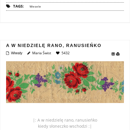
TAGS:
Wesele
A W NIEDZIELĘ RANO, RANUSIEŃKO
Maria Świst
5432
Wiwaty
|: A w niedzielę rano, ranusieńko
kiedy słoneczko wschodzi :|