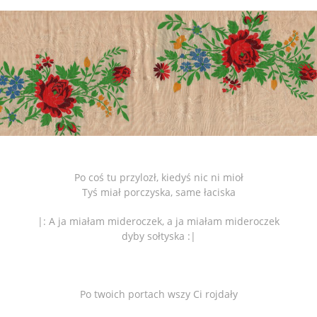
Po coś tu przylozł, kiedyś nic ni mioł
Tyś miał porczyska, same łaciska
|: A ja miałam mideroczek, a ja miałam mideroczek
dyby sołtyska :|
Po twoich portach wszy Ci rojdały