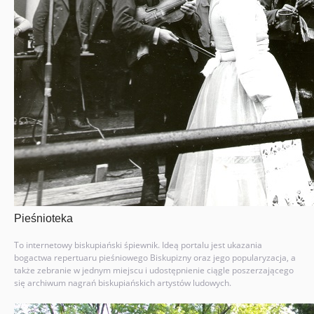
Pieśnioteka
To internetowy biskupiański śpiewnik. Ideą portalu jest ukazania
bogactwa repertuaru pieśniowego Biskupizny oraz jego popularyzacja, a
także zebranie w jednym miejscu i udostępnienie ciągle poszerzającego
się archiwum nagrań biskupiańskich artystów ludowych.