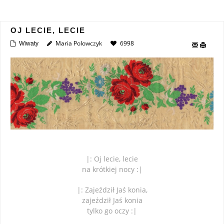
OJ LECIE, LECIE
Maria Polowczyk
6998
Wiwaty
|: Oj lecie, lecie
na krótkiej nocy :|
|: Zajeździł Jaś konia,
zajeździł Jaś konia
tylko go oczy :|