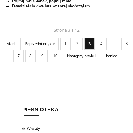
Pojmij mnie Janek, pojmij mnie
Dwadzieścia dwa lata wczoraj skończyłam
Strona 3 z 12
3
start
Poprzedni artykuł
1
2
4
...
6
7
8
9
10
Następny artykuł
koniec
PIEŚNIOTEKA
Wiwaty