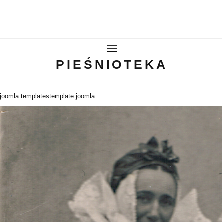
PIEŚNIOTEKA
PIEŚNIOTEKA
AKTUALNOŚCI
joomla templates
template joomla
O ZESPOLE
Tabor Wielkopolski
GALERIE
WIRTUALNA BISKUPIZNA