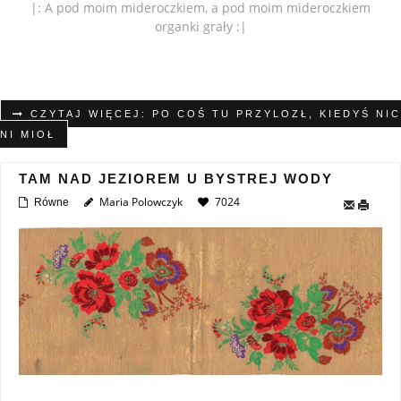
|: A pod moim mideroczkiem, a pod moim mideroczkiem
organki grały :|
CZYTAJ WIĘCEJ: PO COŚ TU PRZYLOZŁ, KIEDYŚ NIC
NI MIOŁ
TAM NAD JEZIOREM U BYSTREJ WODY
Maria Polowczyk
7024
Równe