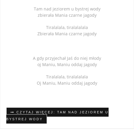
Tam nad jeziorem u bystrej wody
zbierała Mania czarne jagody
Tiralalala, tiralalalala
Zbierała Mania czarne jagody
A gdy przyjechał Jaś do niej młody
oj Maniu, Maniu oddaj jagody
Tiralalala, tiralalalala
Oj Maniu, Maniu oddaj jagody
CZYTAJ WIĘCEJ: TAM NAD JEZIOREM U
BYSTREJ WODY