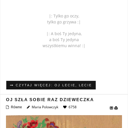
|: Tylko go oczy,
tylko go grzywa :|
|: A boś Ty jedyna,
a boś Ty jedyna
wszystkiemu winna! :|
CZYTAJ WIĘCEJ: OJ LECIE, LECIE
OJ SZŁA SOBIE RAZ DZIEWECZKA
Maria Polowczyk
6758
Równe