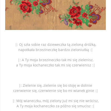
|: Oj szła sobie raz dzieweczka tą zieloną dróżką,
napotkała brzezineczkę bardzo zieloniutką :|
|: A Ty moja brzezineczko tak mi się zielenisz,
a Ty moja kochaneczko tak mi się czerwienisz :|
|: Zielenie się, zielenie się bo stoję w dolinie
czerwienie się, czerwienie się bo mi wianek ginie :|
|: Mój wianeczku, mój zielony już mi się nie wrócisz,
A Ty moja kochaneczko za późno się smucisz :|