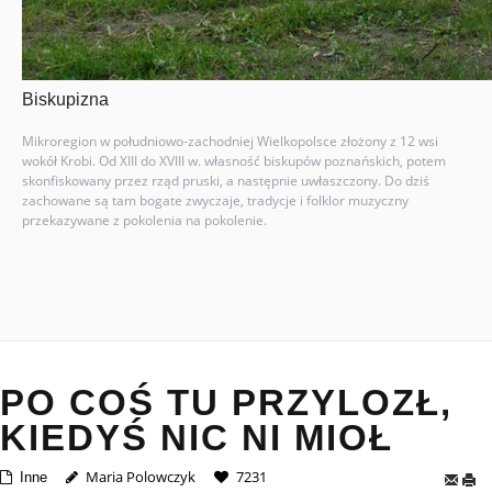
Biskupizna
Mikroregion w południowo-zachodniej Wielkopolsce złożony z 12 wsi
wokół Krobi. Od XIII do XVIII w. własność biskupów poznańskich, potem
skonfiskowany przez rząd pruski, a następnie uwłaszczony. Do dziś
zachowane są tam bogate zwyczaje, tradycje i folklor muzyczny
przekazywane z pokolenia na pokolenie.
PO COŚ TU PRZYLOZŁ,
KIEDYŚ NIC NI MIOŁ
Maria Polowczyk
7231
Inne