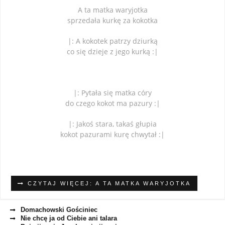
A ta matka waryjotka
sprzedała kurkę za kokotka
|: A kokotek patrzy dziurką
co się dzieje z jego kurką :|
|: Pytała się matka córy
do czego kokot ma pazury :|
|: Jakoś stara, takaś głupia
kokot pazurami kurę chwytał :|
CZYTAJ WIĘCEJ: A TA MATKA WARYJOTKA
Domachowski Gościniec
Nie chcę ja od Ciebie ani talara