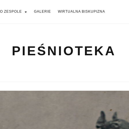
O ZESPOLE
GALERIE
WIRTUALNA BISKUPIZNA
PIEŚNIOTEKA
PIEŚNIOTEKA
AKTUALNOŚCI
O ZESPOLE
Tabor Wielkopolski
GALERIE
WIRTUALNA BISKUPIZNA