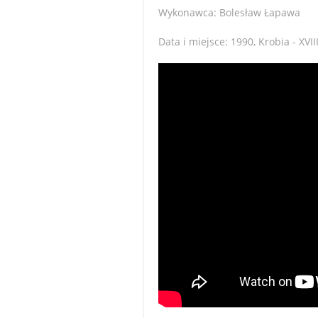
Wykonawca: Bolesław Łapawa
Data i miejsce: 1990, Krobia - X