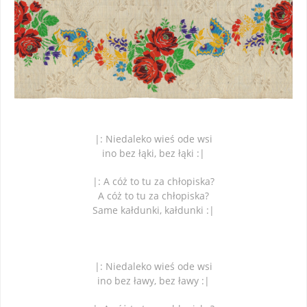
|: Niedaleko wieś ode wsi
ino bez łąki, bez łąki :|
|: A cóż to tu za chłopiska?
A cóż to tu za chłopiska?
Same kałdunki, kałdunki :|
|: Niedaleko wieś ode wsi
ino bez ławy, bez ławy :|