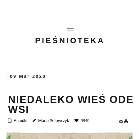
PIEŚNIOTEKA
PIEŚNIOTEKA
AKTUALNOŚCI
O ZESPOLE
09 Mar 2020
Tabor Wielkopolski
GALERIE
NIEDALEKO WIEŚ ODE
WSI
WIRTUALNA BISKUPIZNA
Maria Polowczyk
9340
Przodki