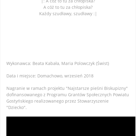
|: A cóż to tu za chłopiska?
A cóż to tu za chłopiska?
Każdy szudławy, szudławy :|
Wykonawca: Beata Kabała, Maria Polowczyk (Świst)
Data i miejsce: Domachowo, wrzesień 2018
Nagranie w ramach projektu "Najstarsze pieśni Biskupizny"
dofinansowanego z Programu Grantów Społecznych Powiatu
Gostyńskiego realizowanego przez Stowarzyszenie
"Dziecko".