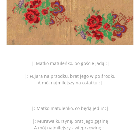
|: Matko matuleńko, bo goście jadą :|
|: Fujara na przodku, brat jego w po środku
A mój najmilejszy na ostatku :|
|: Matko matuleńko, co będą jedli? :|
|: Murawa kurzynę, brat jego gęsinę
A mój najmilejszy - wieprzowinę :|