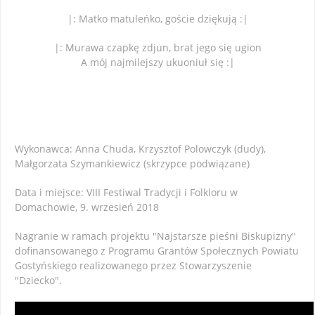
|: Matko matuleńko, goście dziękują :|
|: Murawa czapkę zdjun, brat jego się ugion
A mój najmilejszy ukuoniuł się :|
Wykonawca: Anna Chuda, Krzysztof Polowczyk (dudy),
Małgorzata Szymankiewicz (skrzypce podwiązane)
Data i miejsce: VIII Festiwal Tradycji i Folkloru w
Domachowie, 9. wrzesień 2018
Nagranie w ramach projektu "Najstarsze pieśni Biskupizny"
dofinansowanego z Programu Grantów Społecznych Powiatu
Gostyńskiego realizowanego przez Stowarzyszenie
"Dziecko".