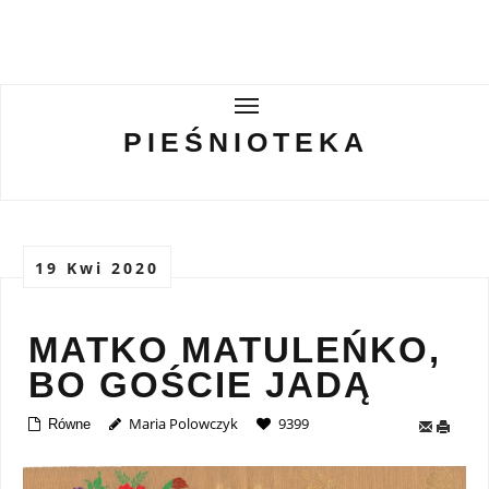
PIEŚNIOTEKA
PIEŚNIOTEKA
AKTUALNOŚCI
O ZESPOLE
19 Kwi 2020
Tabor Wielkopolski
GALERIE
MATKO MATULEŃKO,
BO GOŚCIE JADĄ
WIRTUALNA BISKUPIZNA
Maria Polowczyk
9399
Równe