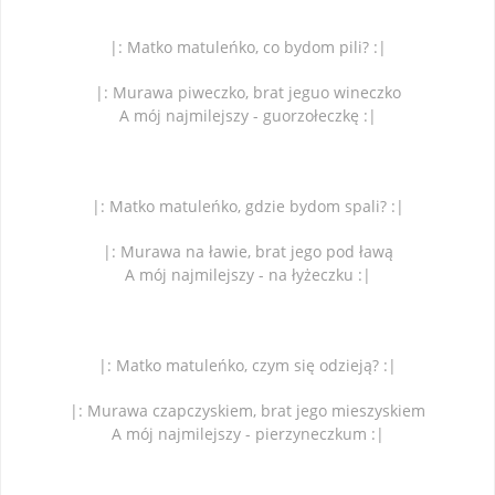
|: Matko matuleńko, co bydom pili? :|
|: Murawa piweczko, brat jeguo wineczko
A mój najmilejszy - guorzołeczkę :|
|: Matko matuleńko, gdzie bydom spali? :|
|: Murawa na ławie, brat jego pod ławą
A mój najmilejszy - na łyżeczku :|
|: Matko matuleńko, czym się odzieją? :|
|: Murawa czapczyskiem, brat jego mieszyskiem
A mój najmilejszy - pierzyneczkum :|