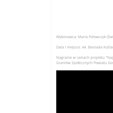
Wykonawca: Maria Polowczyk (Świ
Data i miejsce: 44. Biesiada Koźl
Nagranie w ramach projektu "Naj
Grantów Społecznych Powiatu Gos