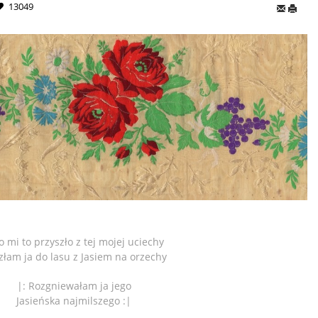
13049
o mi to przyszło z tej mojej uciechy
złam ja do lasu z Jasiem na orzechy
|: Rozgniewałam ja jego
Jasieńska najmilszego :|