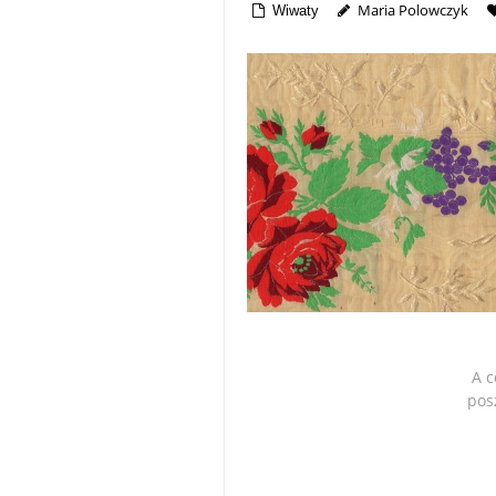
Maria Polowczyk
Wiwaty
A c
pos