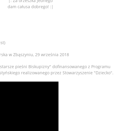
|: Za orzeszka jednego
dam całusa dobrego! :|
st)
arska w Zbąszyniu, 29 września 2018
starsze pieśni Biskupizny" dofinansowanego z Programu
tyńskiego realizowanego przez Stowarzyszenie "Dziecko".