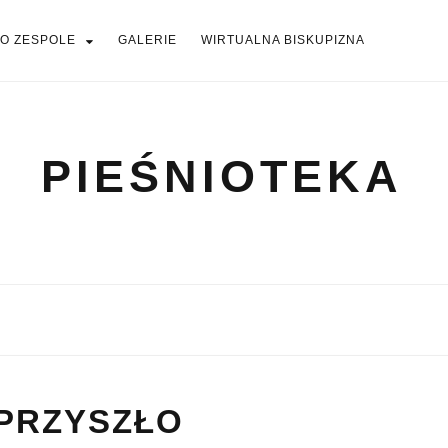
O ZESPOLE
GALERIE
WIRTUALNA BISKUPIZNA
PIEŚNIOTEKA
PIEŚNIOTEKA
AKTUALNOŚCI
O ZESPOLE
Tabor Wielkopolski
GALERIE
WIRTUALNA BISKUPIZNA
 PRZYSZŁO