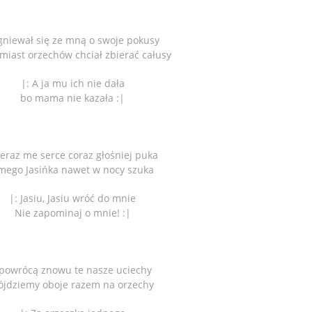
gniewał się ze mną o swoje pokusy
miast orzechów chciał zbierać całusy
|: A ja mu ich nie dała
bo mama nie kazała :|
teraz me serce coraz głośniej puka
 mego Jasińka nawet w nocy szuka
|: Jasiu, Jasiu wróć do mnie
Nie zapominaj o mnie! :|
 powrócą znowu te nasze uciechy
ójdziemy oboje razem na orzechy