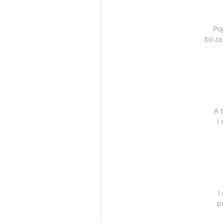
Po
bo za
A 
i
I
p