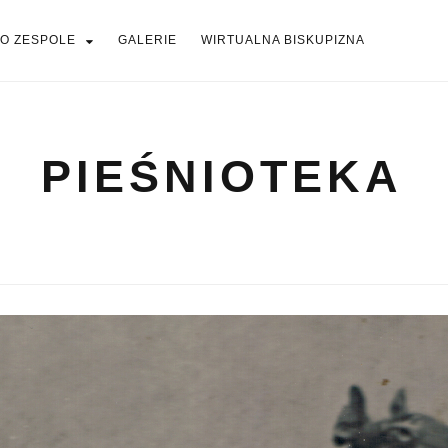
O ZESPOLE
GALERIE
WIRTUALNA BISKUPIZNA
PIEŚNIOTEKA
PIEŚNIOTEKA
AKTUALNOŚCI
O ZESPOLE
Tabor Wielkopolski
GALERIE
WIRTUALNA BISKUPIZNA